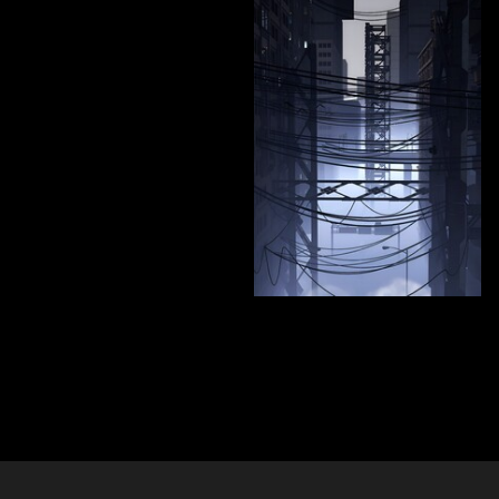
95
Anna Kirienko