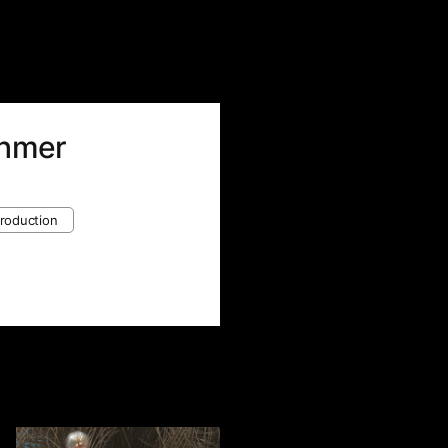
ёhmer
roduction