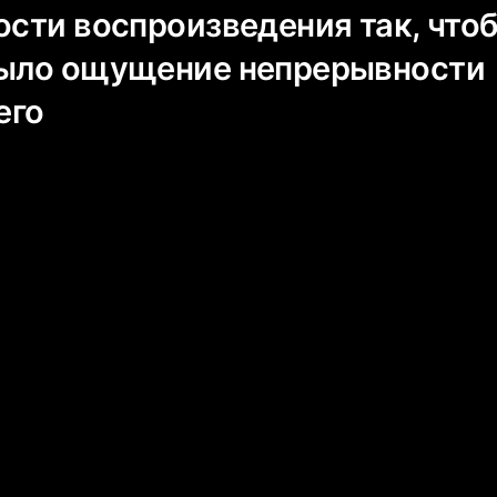
ости воспроизведения так, что
было ощущение непрерывности
его