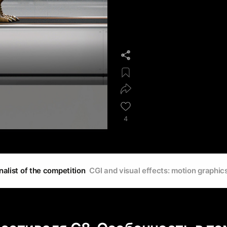
4
nalist of the competition
CGI and visual effects: motion graphic