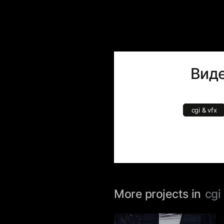
Виде
cgi & vfx
More projects in
cgi