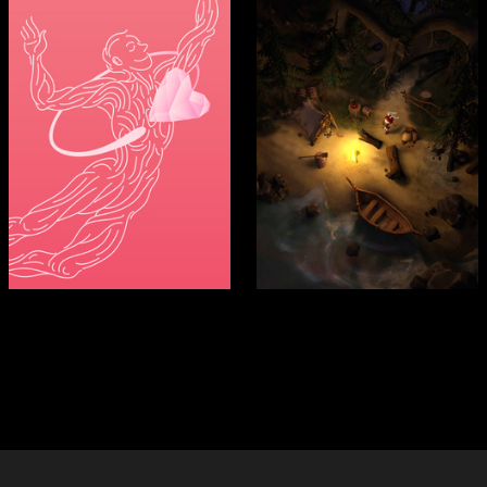
70
75
Aleksey Kuharonok
Yuliya Muraveva