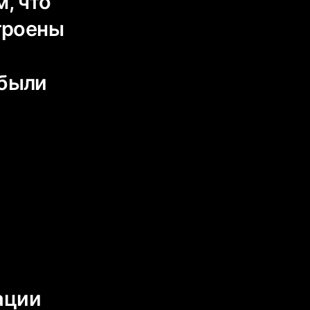
, что
строены
 были
ации