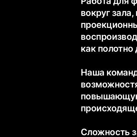
Работа для ф
вокруг зала,
проекционны
воспроизвод
как полотно
Наша команд
возможностя
повышающую
происходящ
Сложность з