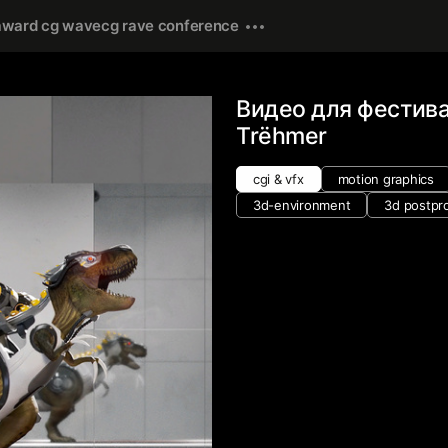
award cg wave
cg rave conference
Видео для фестива
Trёhmer
cgi & vfx
motion graphics
3d-environment
3d postpr