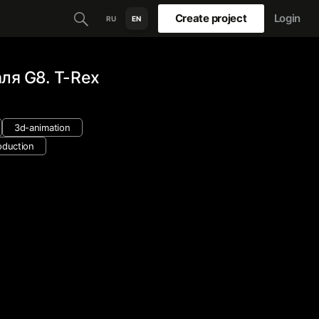
Create project
Login
RU
EN
ля G8. T-Rex
3d-animation
oduction