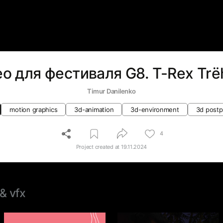
о для фестиваля G8. T-Rex Tr
Timur Danilenko
motion graphics
3d-animation
3d-environment
3d postp
4
Project created at
19.11.2024
 & vfx