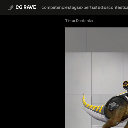
CG RAVE
competencies
tags
experts
studios
contests
Timur Danilenko