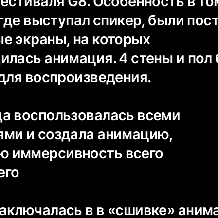
естиваля G8. Особенность в том
 где выступал спикер, были по
е экраны, на которых
илась анимация. 4 стены и пол
 для воспроизведения.
а воспользовалась всеми
ми и создала анимацию,
 иммерсивность всего
его
аключалась в в «сшивке» аним