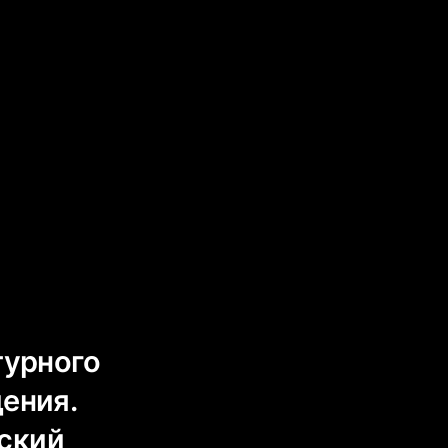
турного
ения.
ский