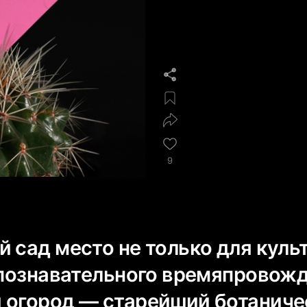
9
 сад место не только для куль
и познавательного времяпровожд
 огород — старейший ботаниче