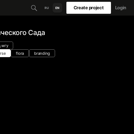
Create project
Login
RU
EN
ического Сада
 мгу
rse
flora
branding