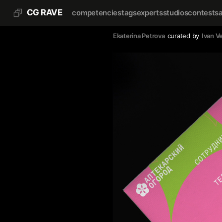
CG RAVE
competencies
tags
experts
studios
contests
Ekaterina Petrova
curated by
Ivan V