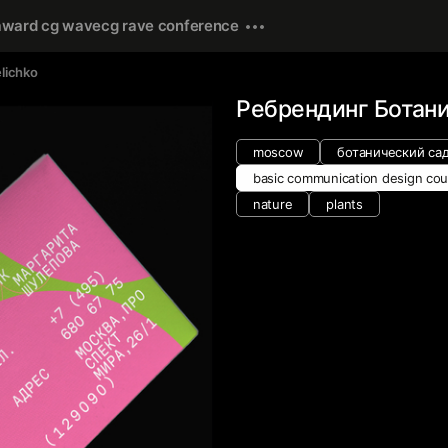
award cg wave
cg rave conference
elichko
Ребрендинг Ботан
moscow
ботанический сад
basic communication design cou
nature
plants