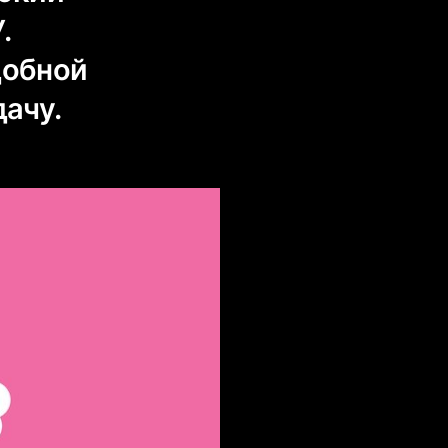
.
добной
дачу.