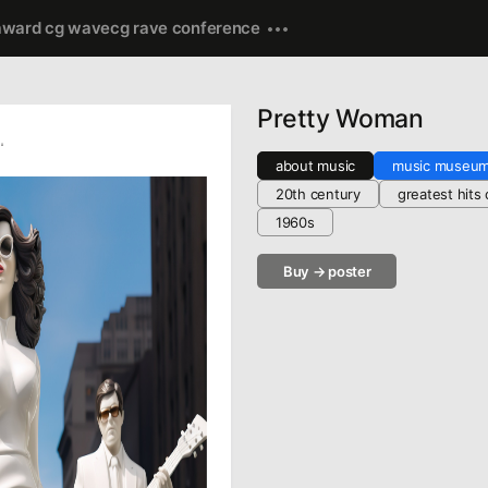
award cg wave
cg rave conference
Pretty Woman
ru
about music
music museu
20th century
greatest hits 
1960s
Buy → poster