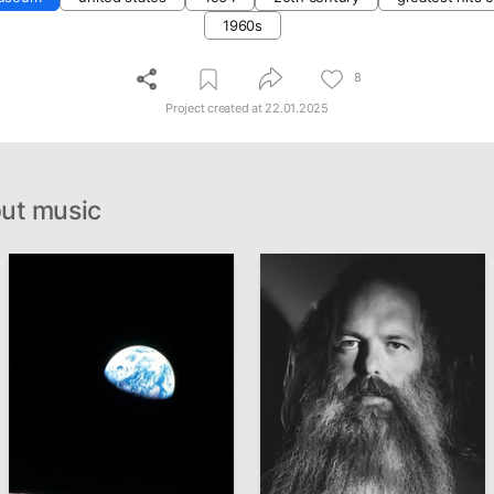
1960s
8
Project created at
22.01.2025
ut music