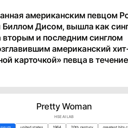
санная американским певцом Р
 Биллом Дисом, вышла как син
ла вторым и последним синглом
озглавившим американский хит
ой карточкой» певца в течение
Pretty Woman
HSE AI LAB
useum
united states
1964
20th century
greatest hits c