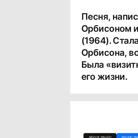
Песня, напи
Орбисоном и
(1964). Ста
Орбисона, в
Была «визитн
его жизни.
about music
music m