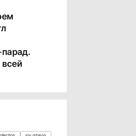
оем
гл
-парад.
 всей
ollection
roy orbison