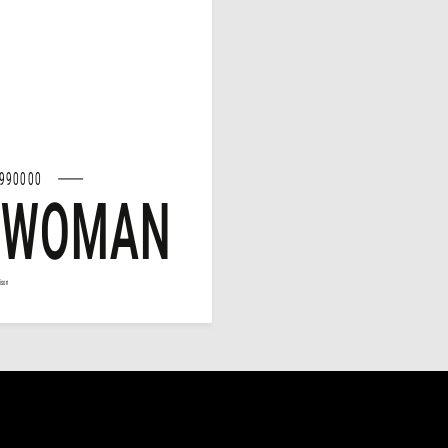
990000
 WOMAN
ison