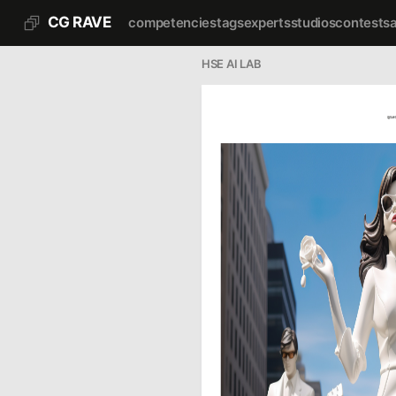
CG RAVE
competencies
tags
experts
studios
contests
HSE AI LAB
cgrave.