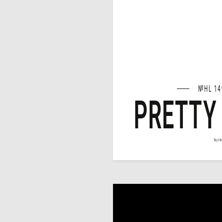
№HL 14
PRETTY
Roy Orb