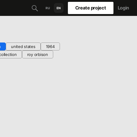
Create project
Login
RU
EN
m
united states
1964
collection
roy orbison