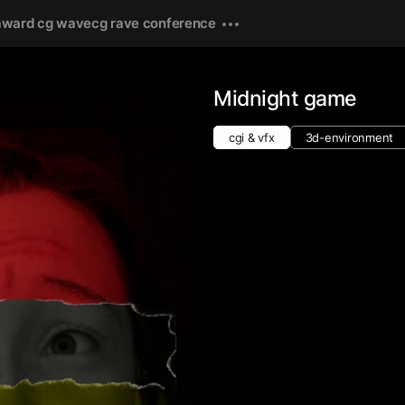
award cg wave
cg rave conference
Midnight game
cgi & vfx
3d-environment