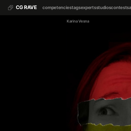
CG RAVE
competencies
tags
experts
studios
contests
Karina Vesna