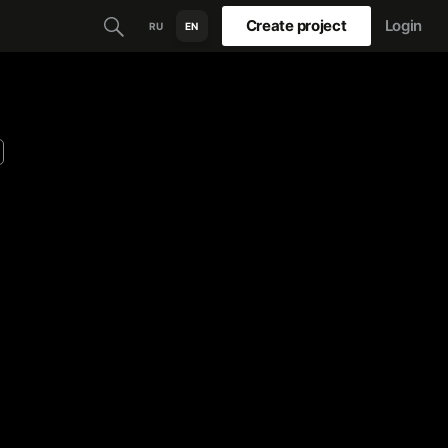
Create project
Login
RU
EN