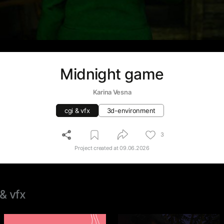
Midnight game
Karina Vesna
cgi & vfx
3d-environment
3
Project created at
09.06.2026
 & vfx