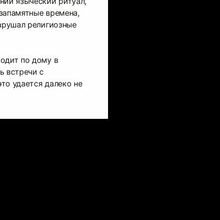
ний языческий ритуал,
запамятные времена,
нарушал религиозные
одит по дому в
ь встречи с
то удается далеко не