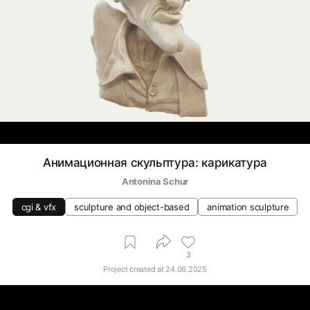
Анимационная скульптура: карикатура
Antonina Schur
cgi & vfx
sculpture and object-based
animation sculpture
3
Project created at
24.06.2025