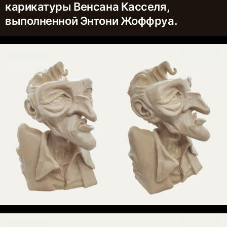
карикатуры Венсана Касселя,
выполненной Энтони Жоффруа.