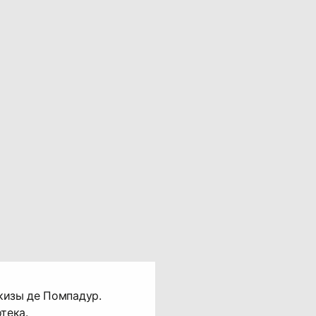
кизы де Помпадур.
тека.