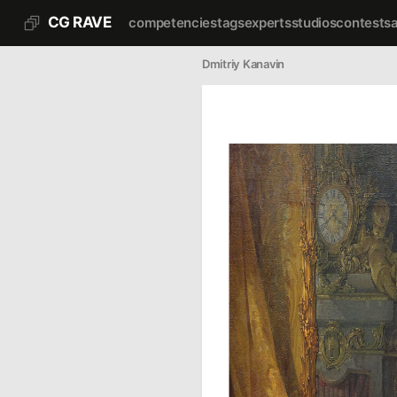
CG RAVE
competencies
tags
experts
studios
contests
Dmitriy Kanavin