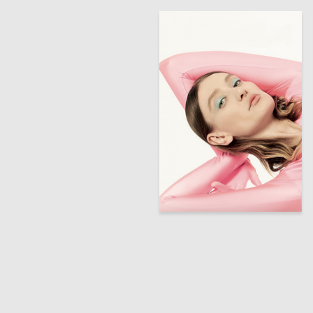
95
Anzor Kankulov