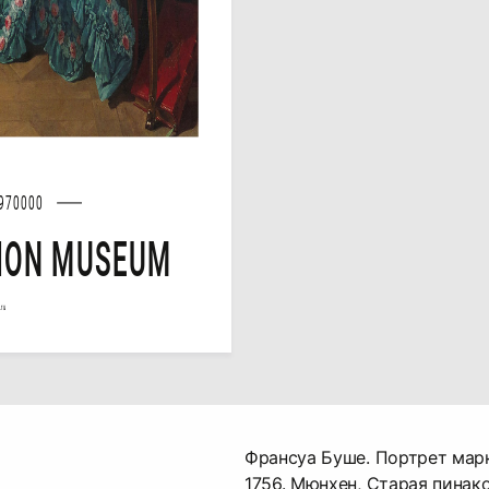
970000
ION MUSEUM
.ru
Франсуа Буше. Портрет мар
1756. Мюнхен, Старая пинако