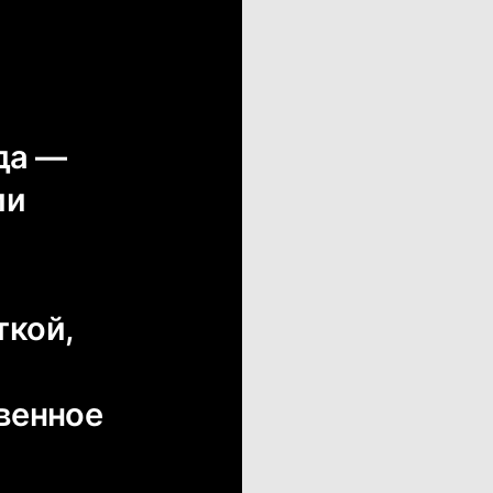
ода —
ии
ткой,
венное