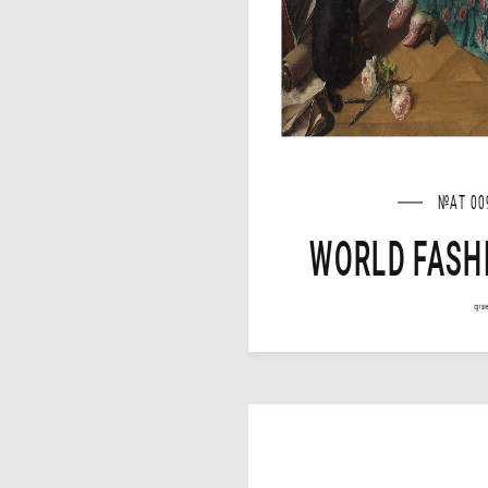
№AT 00
WORLD FASH
cgrave