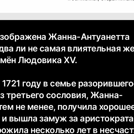
изображена Жанна-Антуанетта
два ли не самая влиятельная 
мён Людовика XV.
 1721 году в семье разорившег
з третьего сословия, Жанна-
тем не менее, получила хороше
 и вышла замуж за аристократа
рожила несколько лет в несчас