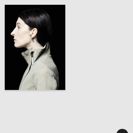
45
Anzor Kankulov