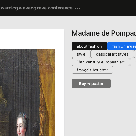
award cg wave
cg rave conference
Madame de Pompa
about fashion
fashion mus
style
classical art styles
18th century european art
françois boucher
Buy → poster