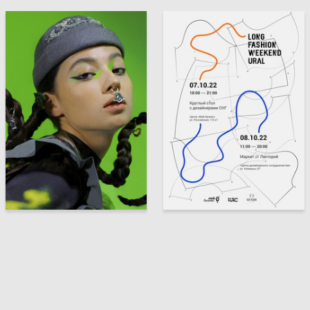
67
48
Aisylu Galieva
Elena Ermakovishna