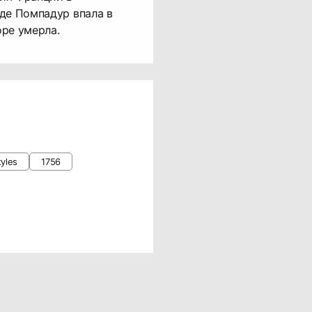
де Помпадур впала в
ре умерла.
tyles
1756