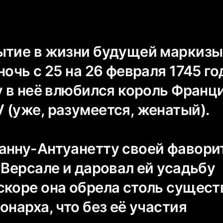
ытие в жизни будущей маркизы
ночь с 25 на 26 февраля 1745 г
у в неё влюбился король Франц
 (уже, разумеется, женатый).
анну-Антуанетту своей фавори
 Версале и даровал ей усадьбу
скоре она обрела столь сущест
онарха, что без её участия