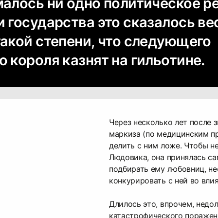
малось ни одно политическое р
и государства это сказалось в
такой степени, что следующего
 короля казнят на гильотине.
Через несколько лет после 
маркиза (по медицинским пр
делить с ним ложе. Чтобы не
Людовика, она принялась с
подбирать ему любовниц, н
конкурировать с ней во вли
Длилось это, впрочем, недо
катастрофического поражен