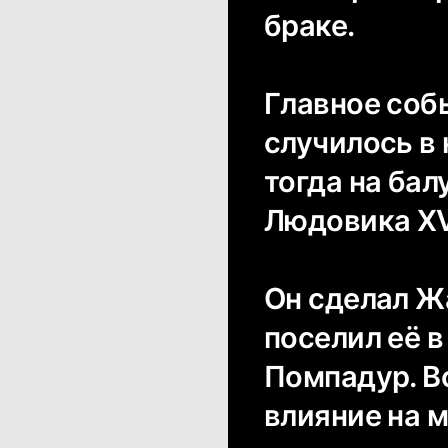
браке.
Главное соб
случилось в 
тогда на бал
Людовика XV
Он сделал Ж
поселил её в
Помпадур. В
влияние на м