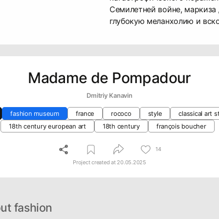
Семилетней войне, маркиза 
глубокую меланхолию и вско
Madame de Pompadour
Dmitriy Kanavin
fashion museum
france
rococo
style
classical art s
18th century european art
18th century
françois boucher
14
Project created at
20.05.2025
ut fashion