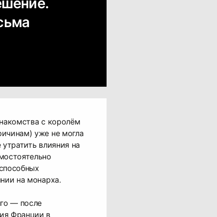
ешение.
есьма
знакомства с королём
ичинам) уже не могла
 утратить влияния на
амостоятельно
еспособных
янии на монарха.
лго — после
ия Франции в