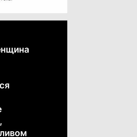
женщина
ося
е
,
тливом