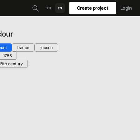
Create project
Login
RU
EN
dour
eum
france
rococo
1756
18th century