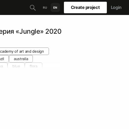
Create project
Login
RU
EN
серия «Jungle» 2020
 academy of art and design
zil
australia
na
blue
flora
decoration
earth
parrots
textile
lants
white