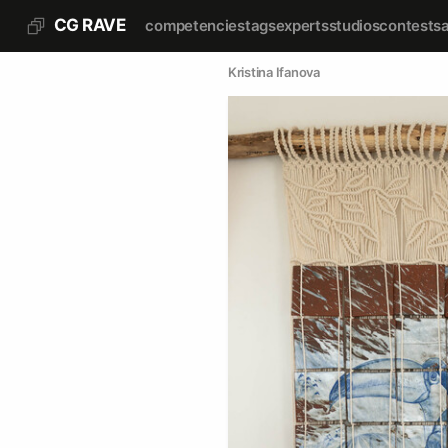
CG RAVE
competencies
tags
experts
studios
contests
Kristina Ifanova