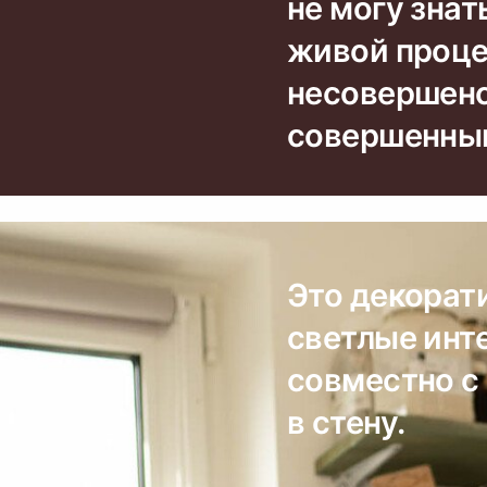
не могу знат
живой проце
несовершенст
совершенны
Это декорат
светлые инт
совместно с
в стену.