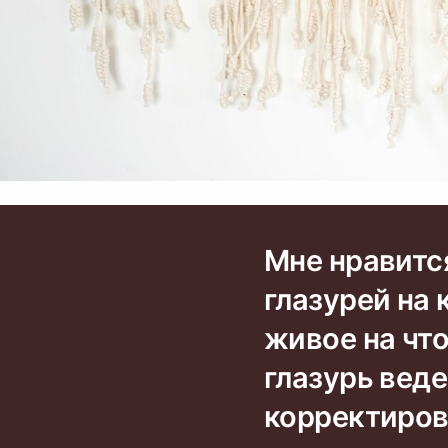
Мне нравитс
глазурей на
живое на что
глазурь веде
корректирова