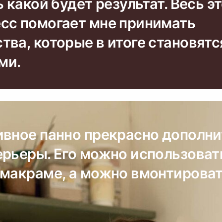
ь какой будет результат. Весь э
сс помогает мне принимать
ва, которые в итоге становятс
ми.
ивное панно прекрасно дополни
ерьеры. Его можно использоват
 макраме, а можно вмонтирова