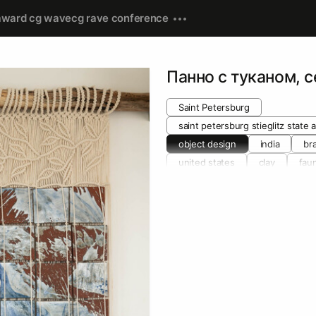
award cg wave
cg rave conference
Панно с туканом, 
Saint Petersburg
saint petersburg stieglitz state
object design
india
bra
united states
clay
fau
themes
animals
colors
nature
household products
materials and techniques
p