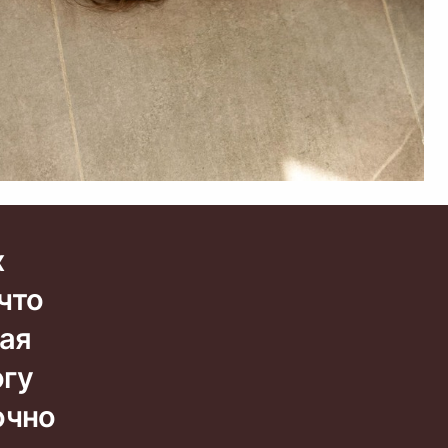
х
что
дая
огу
очно