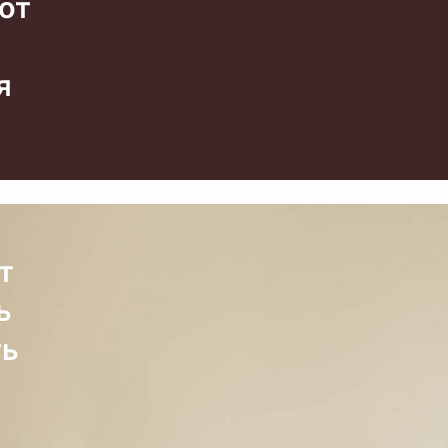
тот
я
т
ь
ть