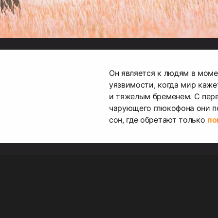
Он является к людям в моме
уязвимости, когда мир каж
и тяжелым бременем. С пер
чарующего глюкофона они п
сон, где обретают только
по