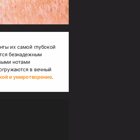
нты их самой глубокой
ется безнадежным
выми нотами
огружаются в вечный
кой и умиротворение
.