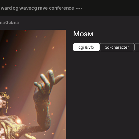
award cg wave
cg rave conference
ina Gubina
Моэм
cgi & vfx
3d-character