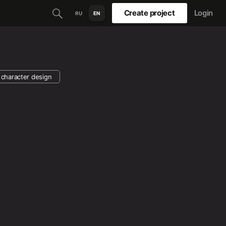
Create project
Login
RU
EN
character design