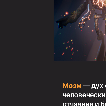
Моэм
— дух 
человечески
отчаяния и б