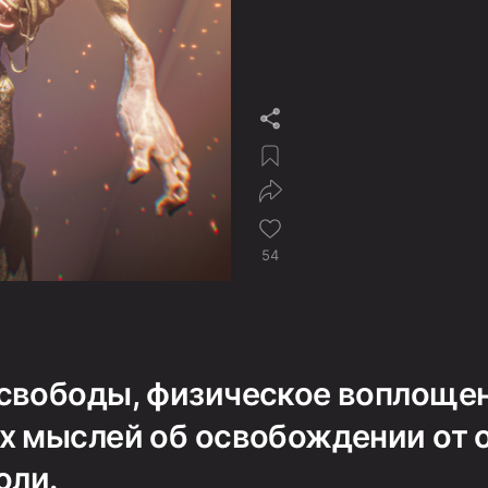
54
свободы, физическое воплоще
х мыслей об освобождении от 
оли.