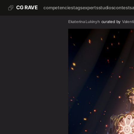
CG RAVE
competencies
tags
experts
studios
contests
Ekaterina Lukinyh
curated by
Valent