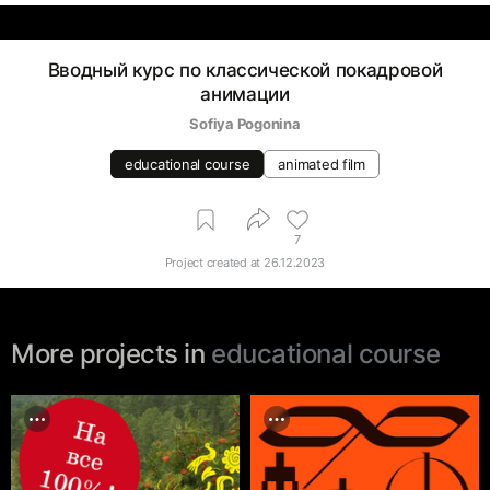
Вводный курс по классической покадровой
анимации
Sofiya Pogonina
educational course
animated film
7
Project created at
26.12.2023
More projects in
educational course