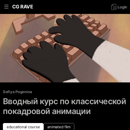
CG RAVE
Login
Sofiya Pogonina
Вводный курс по классической
покадровой анимации
educational course
animated film