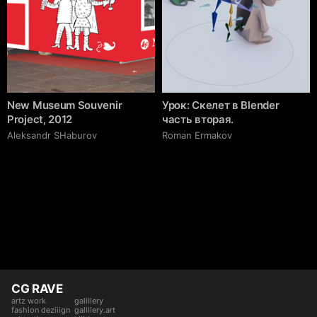
New Museum Souvenir
Урок: Скелет в Blender
Project, 2012
часть вторая.
Аleksandr SHaburov
Roman Ermakov
CG RAVE
artz work
gallllery
fashion deziiign
gallllery.art