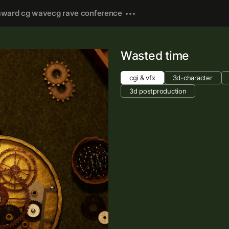
award cg wave
cg rave conference
Wasted time
cgi & vfx
3d-character
3d postproduction