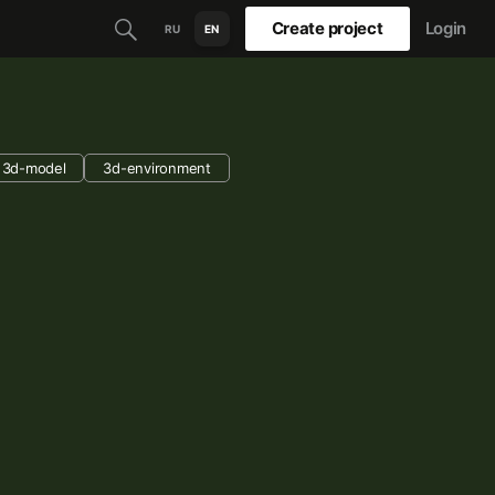
Create project
Login
RU
EN
3d-model
3d-environment