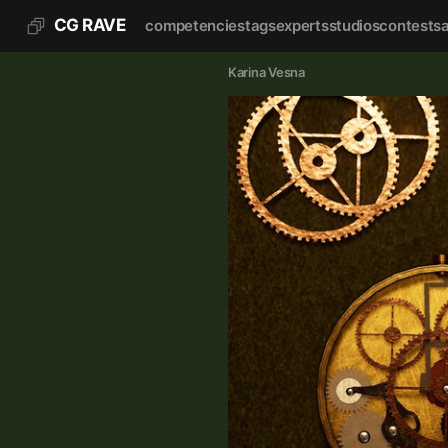
CG RAVE
competencies
tags
experts
studios
contests
Karina Vesna