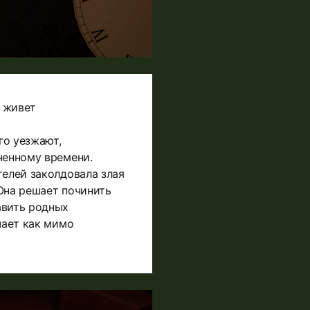
 живет
го уезжают,
ченному времени.
телей заколдовала злая
Она решает починить
авить родных
чает как мимо