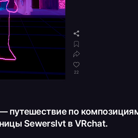
22
e — путешествие по композиция
ицы Sewerslvt в VRchat.