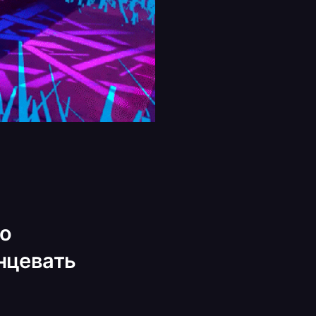
то
анцевать