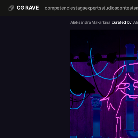
CG RAVE
competencies
tags
experts
studios
contests
Aleksandra Makarkina
curated by
Al