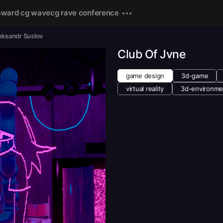
award cg wave
cg rave conference
eksandr Suslov
Club Of Jvne
game design
3d-game
virtual reality
3d-environme