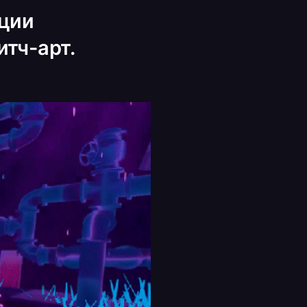
ации
итч-арт.