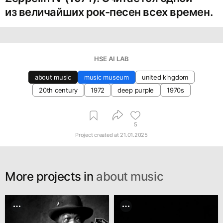
из величайших рок-песен всех времен.
HSE AI LAB
about music
music museum
united kingdom
20th century
1972
deep purple
1970s
5
Project created at
21.01.2025
More projects in
about music