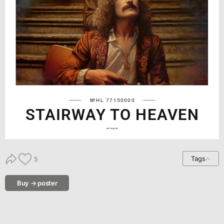
№HL 77150000
STAIRWAY TO HEAVEN
Led Zeppelin
Tags
5
Buy → poster