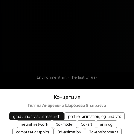
Environment art «The last of us»
Концепция
Гиляна Андреевна Шарбаева Sharbaeva
graduation visual research
profile: animation, cgi and vfx
neural network
3d-model
3d-art
ai in cgi
computer graphics
3d-animation
3d-environment