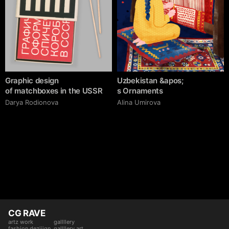
Graphic design
Uzbekistan &apos;
of matchboxes in the USSR
s Ornaments
Darya Rodionova
Alina Umirova
CG RAVE
artz work
gallllery
fashion deziiign
gallllery.art