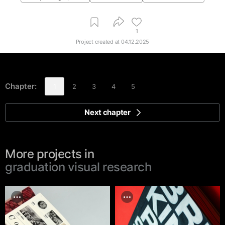
1
Project created at
04.12.2025
Chapter:
1
2
3
4
5
Next chapter
More projects in
graduation visual research