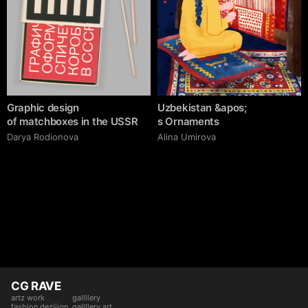
Graphic design
Uzbekistan &apos;
of matchboxes in the USSR
s Ornaments
Darya Rodionova
Alina Umirova
CG RAVE
artz work
gallllery
fashion deziiign
gallllery.art