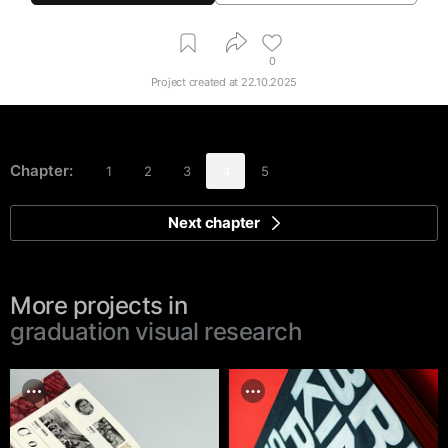
0
Project created at
22.10.2025
Chapter:
1
2
3
4
5
Next chapter
More projects in
graduation visual research