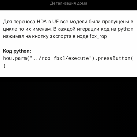
Детализация дома
Для переноса HDA в UE все модели были пропущены в
цикле по их именам. В каждой итерации код на python
нажимал на кнопку экспорта в ноде fbx_rop
Код python:
hou.parm("../rop_fbx1/execute").pressButton(
)