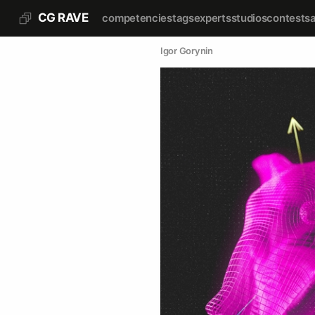
CG RAVE
competencies
tags
experts
studios
contests
Igor Gorynin