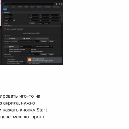
ировать что-то на
з анрила, нужно
м нажать кнопку Start
 сцене, меш которого