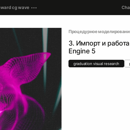
award cg wave
Cha
Процедурное моделирование 
3. Импорт и работа
Engine 5
graduation visual research