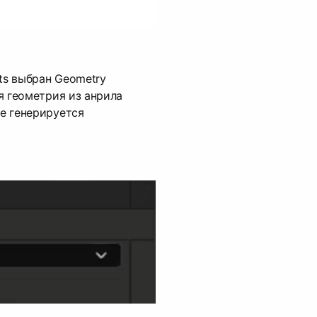
uts выбран Geometry
ая геометрия из анрила
се генерируется