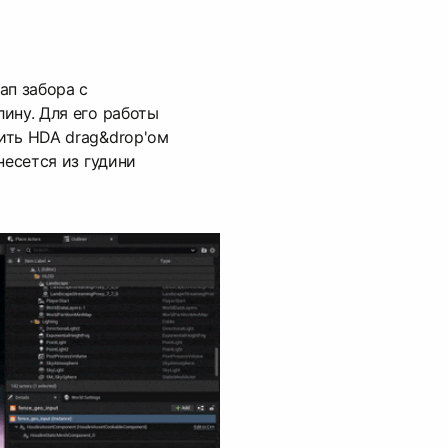
ап забора с
ину. Для его работы
ить HDA drag&drop'ом
несется из гудини