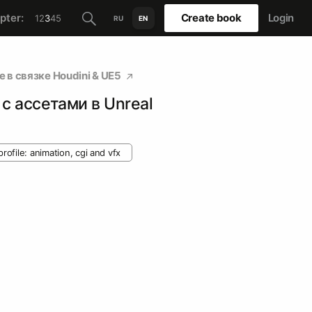
pter:
Create book
Login
1
2
3
4
5
RU
EN
в связке Houdini & UE5
 с ассетами в Unreal
profile: animation, cgi and vfx