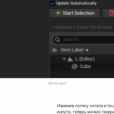
World input
Изменив логику сетапа в hou
инпута, теперь можно генер