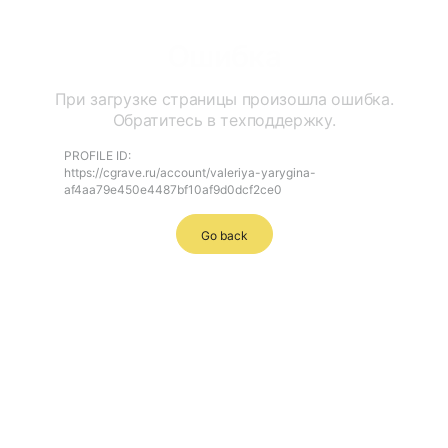
Ошибка
При загрузке страницы произошла ошибка.
Обратитесь в техподдержку.
PROFILE ID:
https://cgrave.ru/account/valeriya-yarygina-
af4aa79e450e4487bf10af9d0dcf2ce0
Go back