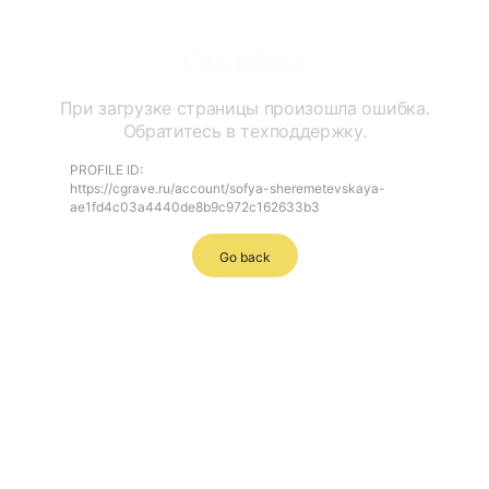
Ошибка
При загрузке страницы произошла ошибка.
Обратитесь в техподдержку.
PROFILE ID:
https://cgrave.ru/account/sofya-sheremetevskaya-
ae1fd4c03a4440de8b9c972c162633b3
Go back