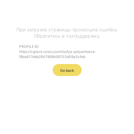
Ошибка
При загрузке страницы произошла ошибка.
Обратитесь в техподдержку.
PROFILE ID:
https://cgrave.ru/account/sofya-polyantseva-
f8ba617ddb2847869b58703d09a3cfeb
Go back