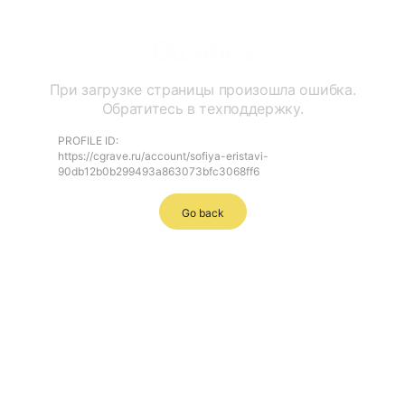
Ошибка
При загрузке страницы произошла ошибка.
Обратитесь в техподдержку.
PROFILE ID:
https://cgrave.ru/account/sofiya-eristavi-
90db12b0b299493a863073bfc3068ff6
Go back