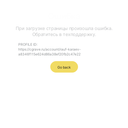
Ошибка
При загрузке страницы произошла ошибка.
Обратитесь в техподдержку.
PROFILE ID:
https://cgrave.ru/account/rauf-karaev-
a8346f115e624d86a38ef20fb2c47e22
Go back