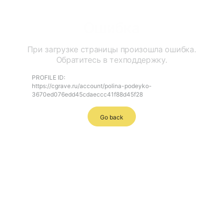
Ошибка
При загрузке страницы произошла ошибка.
Обратитесь в техподдержку.
PROFILE ID:
https://cgrave.ru/account/polina-podeyko-
3670ed076edd45cdaeccc41f88d45f28
Go back