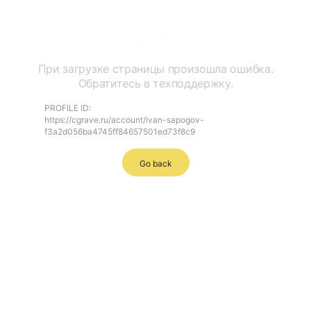
Ошибка
При загрузке страницы произошла ошибка.
Обратитесь в техподдержку.
PROFILE ID:
https://cgrave.ru/account/ivan-sapogov-
f3a2d056ba4745ff84657501ed73f8c9
Go back