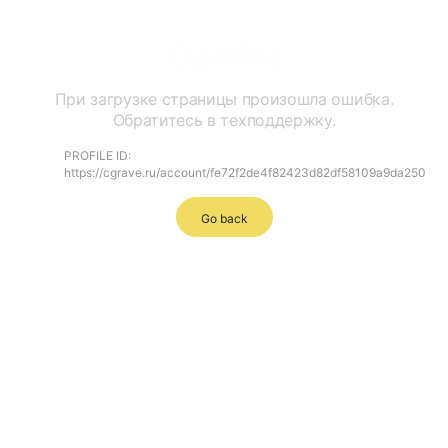
Ошибка
При загрузке страницы произошла ошибка.
Обратитесь в техподдержку.
PROFILE ID:
https://cgrave.ru/account/fe72f2de4f82423d82df58109a9da250
Go back