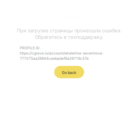
Ошибка
При загрузке страницы произошла ошибка.
Обратитесь в техподдержку.
PROFILE ID:
https://cgrave.ru/account/ekaterina-severinova-
777075aa26844caebadef6a36719c37e
Go back