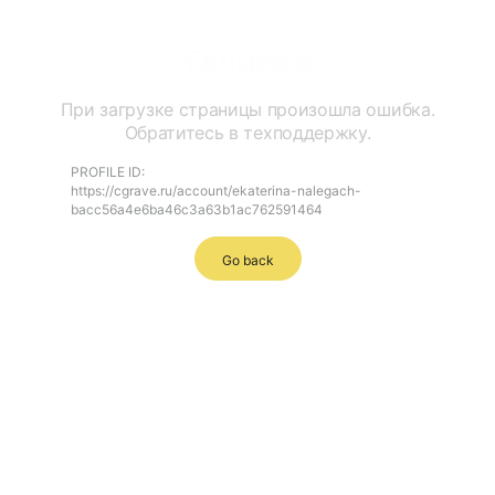
Ошибка
При загрузке страницы произошла ошибка.
Обратитесь в техподдержку.
PROFILE ID:
https://cgrave.ru/account/ekaterina-nalegach-
bacc56a4e6ba46c3a63b1ac762591464
Go back