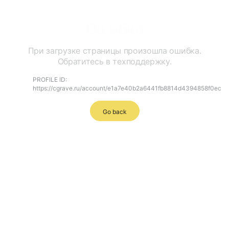
Ошибка
При загрузке страницы произошла ошибка.
Обратитесь в техподдержку.
PROFILE ID:
https://cgrave.ru/account/e1a7e40b2a6441fb8814d4394858f0ec
Go back