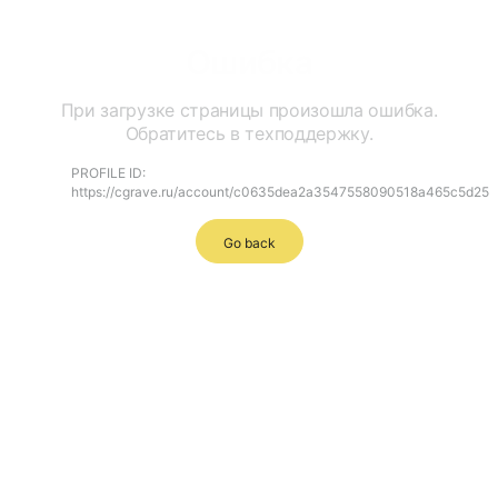
Ошибка
При загрузке страницы произошла ошибка.
Обратитесь в техподдержку.
PROFILE ID:
https://cgrave.ru/account/c0635dea2a3547558090518a465c5d25
Go back