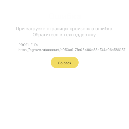
Ошибка
При загрузке страницы произошла ошибка.
Обратитесь в техподдержку.
PROFILE ID:
https://cgrave.ru/account/c050a917fe03490d83af34a06c586187
Go back