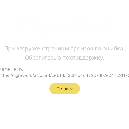
Ошибка
При загрузке страницы произошла ошибка.
Обратитесь в техподдержку.
PROFILE ID:
https://cgrave.ru/account/beb1dcf36b1c4d47907db7e047b2f17
Go back