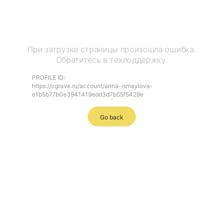
Ошибка
При загрузке страницы произошла ошибка.
Обратитесь в техподдержку.
PROFILE ID:
https://cgrave.ru/account/arina-ismaylova-
e1b5b77b0e3941419edd3d7b55f5429e
Go back