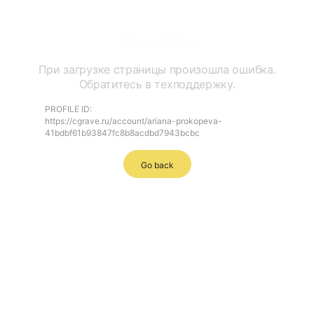
Ошибка
При загрузке страницы произошла ошибка.
Обратитесь в техподдержку.
PROFILE ID:
https://cgrave.ru/account/ariana-prokopeva-
41bdbf61b93847fc8b8acdbd7943bcbc
Go back