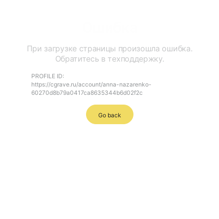
Ошибка
При загрузке страницы произошла ошибка.
Обратитесь в техподдержку.
PROFILE ID:
https://cgrave.ru/account/anna-nazarenko-
60270d8b79a0417ca8635344b6d02f2c
Go back