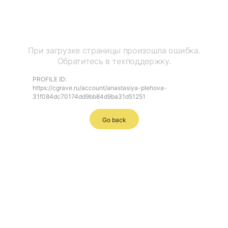
Ошибка
При загрузке страницы произошла ошибка.
Обратитесь в техподдержку.
PROFILE ID:
https://cgrave.ru/account/anastasiya-plehova-
31f084dc70174dd9bb84d9ba31d51251
Go back