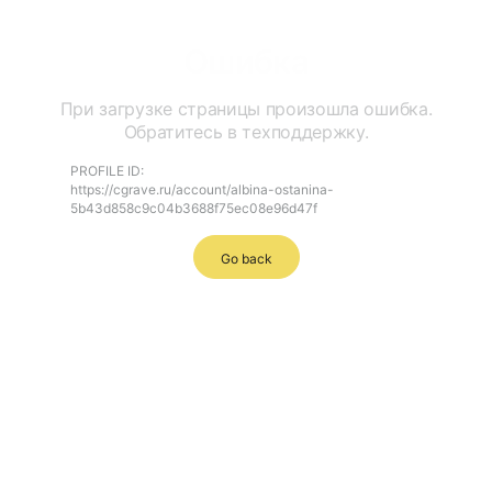
Ошибка
При загрузке страницы произошла ошибка.
Обратитесь в техподдержку.
PROFILE ID:
https://cgrave.ru/account/albina-ostanina-
5b43d858c9c04b3688f75ec08e96d47f
Go back