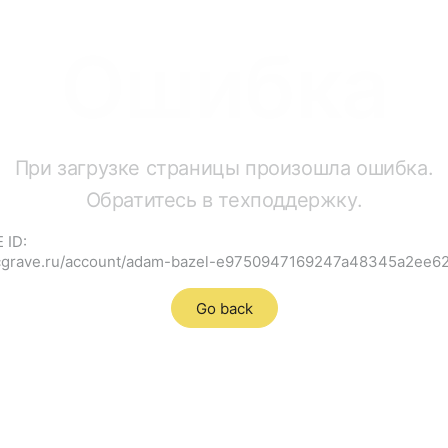
Ошибка
При загрузке страницы произошла ошибка.
Обратитесь в техподдержку.
 ID:
//cgrave.ru/account/adam-bazel-e9750947169247a48345a2ee6
Go back