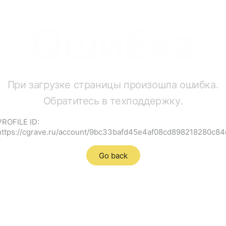
Ошибка
При загрузке страницы произошла ошибка.
Обратитесь в техподдержку.
PROFILE ID:
https://cgrave.ru/account/9bc33bafd45e4af08cd898218280c84
Go back