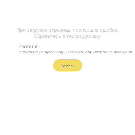
Ошибка
При загрузке страницы произошла ошибка.
Обратитесь в техподдержку.
PROFILE ID:
https://cgrave.ru/account/95ce27e93022409b987e3cc0aaa9bc98
Go back