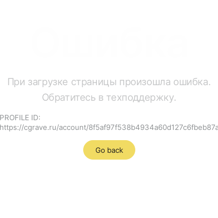
Ошибка
При загрузке страницы произошла ошибка.
Обратитесь в техподдержку.
PROFILE ID:
https://cgrave.ru/account/8f5af97f538b4934a60d127c6fbeb87
Go back