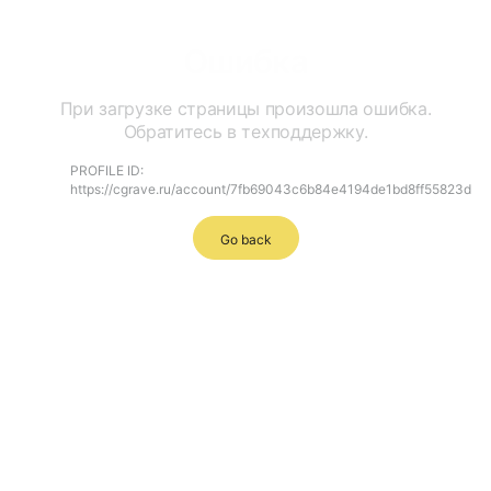
Ошибка
При загрузке страницы произошла ошибка.
Обратитесь в техподдержку.
PROFILE ID:
https://cgrave.ru/account/7fb69043c6b84e4194de1bd8ff55823d
Go back