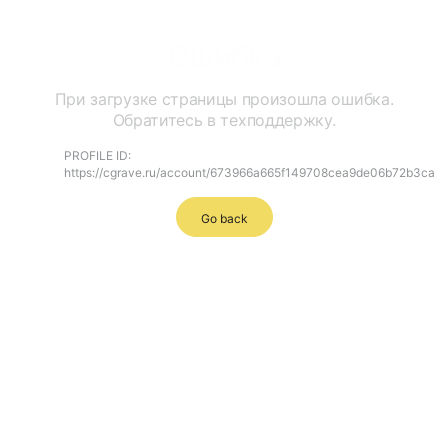
Ошибка
При загрузке страницы произошла ошибка.
Обратитесь в техподдержку.
PROFILE ID:
https://cgrave.ru/account/673966a665f149708cea9de06b72b3ca
Go back