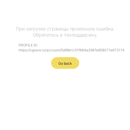
Ошибка
При загрузке страницы произошла ошибка.
Обратитесь в техподдержку.
PROFILE ID:
https://cgrave.ru/account/5d98e1c51f664a2987a858071e673114
Go back