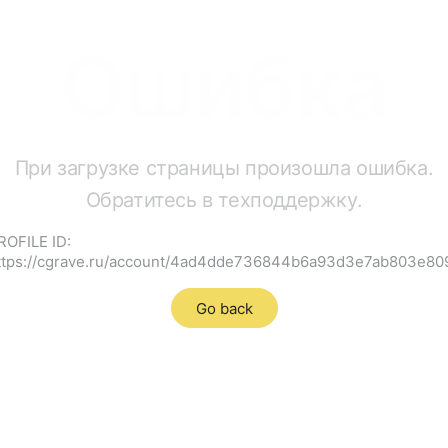
Ошибка
При загрузке страницы произошла ошибка.
Обратитесь в техподдержку.
ROFILE ID:
ttps://cgrave.ru/account/4ad4dde736844b6a93d3e7ab803e80
Go back