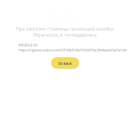
Ошибка
При загрузке страницы произошла ошибка.
Обратитесь в техподдержку.
PROFILE ID:
https://cgrave.ru/account/351b8204b1534876a3f46aae02e0e1dd
Go back