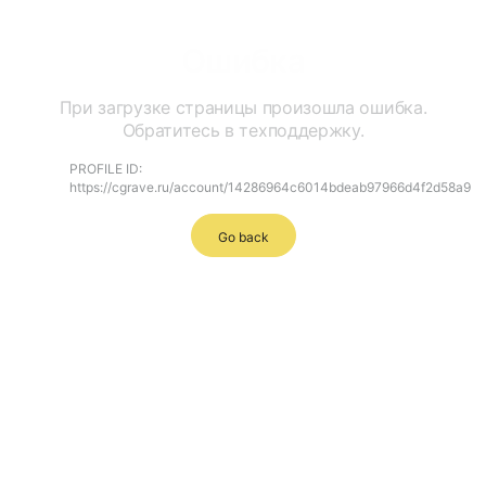
Ошибка
При загрузке страницы произошла ошибка.
Обратитесь в техподдержку.
PROFILE ID:
https://cgrave.ru/account/14286964c6014bdeab97966d4f2d58a9
Go back