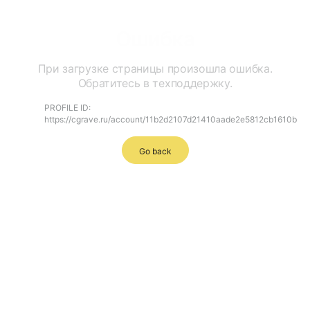
Ошибка
При загрузке страницы произошла ошибка.
Обратитесь в техподдержку.
PROFILE ID:
https://cgrave.ru/account/11b2d2107d21410aade2e5812cb1610b
Go back