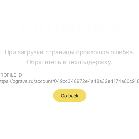
Ошибка
При загрузке страницы произошла ошибка.
Обратитесь в техподдержку.
ROFILE ID:
ttps://cgrave.ru/account/049cc346972e4a48a32e4174a60c91
Go back