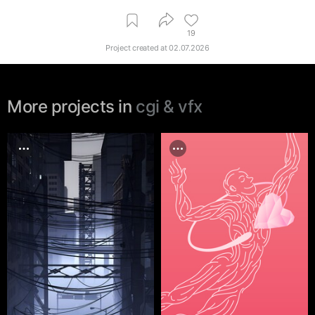
19
Project created at
02.07.2026
More projects in
cgi & vfx