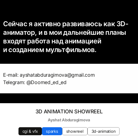
Сейчас я активно развиваюсь как 3D-
аниматор, и в мои дальнейшие планы
входят работа над анимацией
и созданием мультфильмов.
E-mail: ayshatabduragimova@gmail.com
Telegram: @Doomed_ed_ed
3D ANIMATION SHOWREEL
Ayshat Abduragimova
cgi & vfx
sparks
showreel
3d-animation