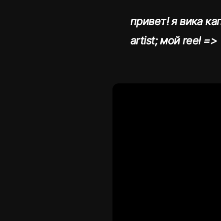
привет! я вика капи
artist; мой reel =>