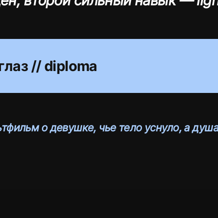
ен; второй сильный навык — ligh
глаз // diploma
тфильм о девушке, чье тело уснуло, а душ