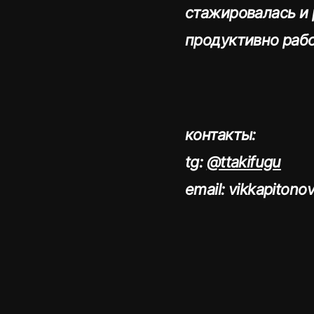
стажировалась и 
продуктивно рабо
контакты:
tg:
@ttakifugu
email: vikkapiton