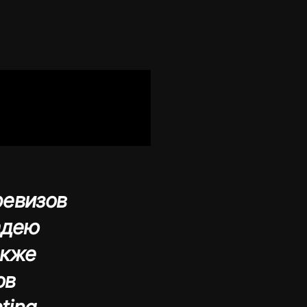
ревизов
ладею
акже
ов