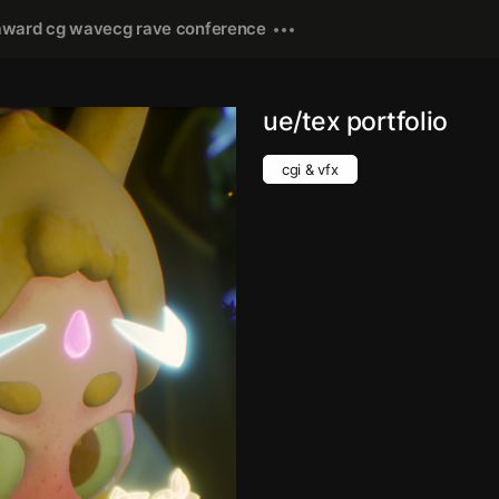
award cg wave
cg rave conference
ue/tex portfolio
cgi & vfx