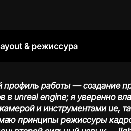
/ layout & режиссура
й профиль работы — создание п
в в unreal engine; я уверенно в
камерой и инструментами ue, т
маю принципы режиссуры кадр