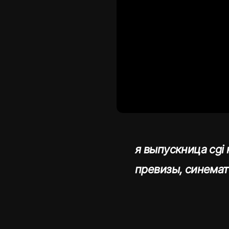
я выпускница cgi
превизы, синема