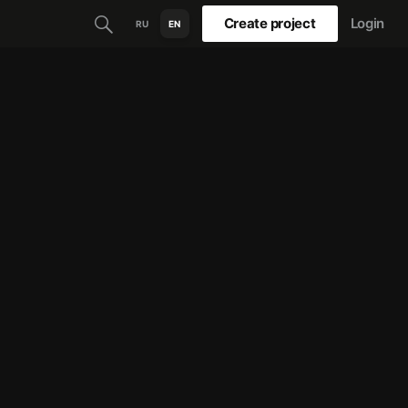
Create project
Login
RU
EN