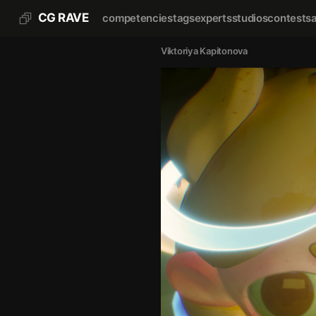
CG RAVE
competencies
tags
experts
studios
contests
Viktoriya Kapitonova