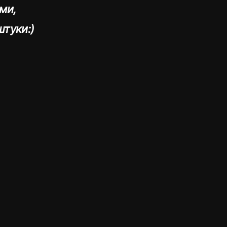
ми,
туки:)