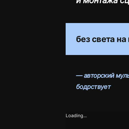
и монтажа сц
без света на 
— авторский муль
бодрствует
Loading...