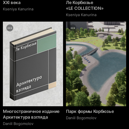
XXI века
Ле Корбюзье
«LE COLLECTION»
Kseniya Kanurina
Kseniya Kanurina
Многостраничное издание
Парк формы Корбюзье
Архитектура взгляда
Daniil Bogomolov
Daniil Bogomolov