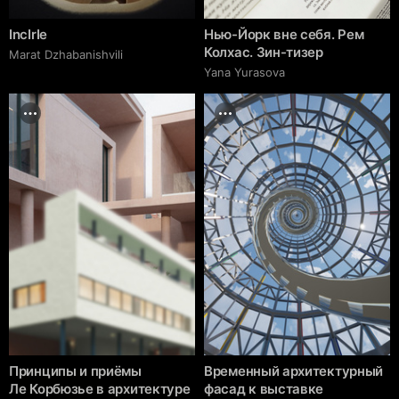
IncIrIe
Нью-Йорк вне себя. Рем
Колхас. Зин-тизер
Marat Dzhabanishvili
Yana Yurasova
Принципы и приёмы
Временный архитектурный
Ле Корбюзье в архитектуре
фасад к выставке