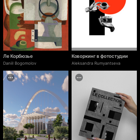
Ле Корбюзье
Коворкинг в фотостудии
Daniil Bogomolov
Aleksandra Rumyantseva