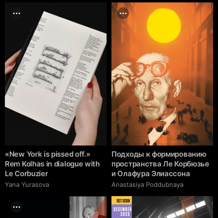
«New York is pissed off.»
Подходы к формированию
Rem Kolhas in dialogue with
пространства Ле Корбюзье
Le Corbuzier
и Олафура Элиассона
Yana Yurasova
Anastasiya Poddubnaya
BEST DESIGN
DECEMBER
2025