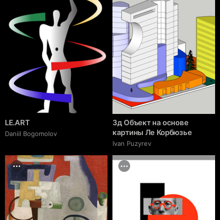
LE.ART
3д Объект на основе
картины Ле Корбюзье
Daniil Bogomolov
Ivan Puzyrev