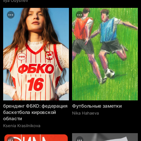
Ilya Odyshev
брендинг ФБКО: федерация
Футбольные заметки
баскетбола кировской
Nika Hahaeva
области
Ksenia Krasilnikova