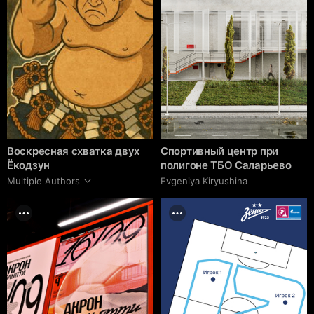
Воскресная схватка двух
Спортивный центр при
Ёкодзун
полигоне ТБО Саларьево
Multiple Authors
Evgeniya Kiryushina