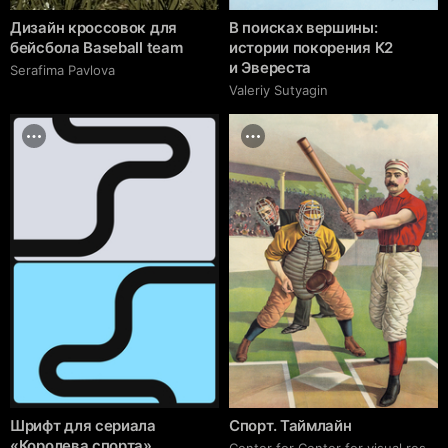
Дизайн кроссовок для
В поисках вершины:
бейсбола Baseball team
истории покорения К2
и Эвереста
Serafima Pavlova
Valeriy Sutyagin
Шрифт для сериала
Спорт. Таймлайн
«Королева спорта»
Center for Center for visual research