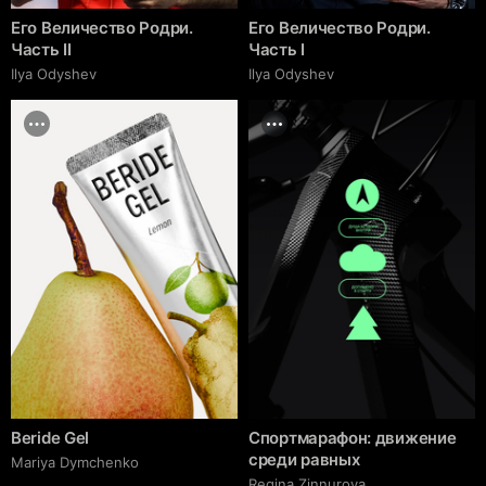
Его Величество Родри.
Его Величество Родри.
Часть II
Часть I
Ilya Odyshev
Ilya Odyshev
Beride Gel
Спортмарафон: движение
среди равных
Mariya Dymchenko
Regina Zinnurova