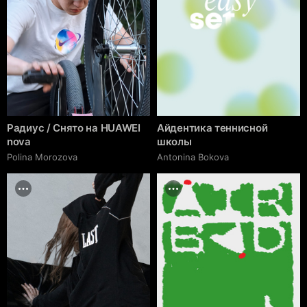
Радиус / Снято на HUAWEI
Айдентика теннисной
nova
школы
Polina Morozova
Antonina Bokova