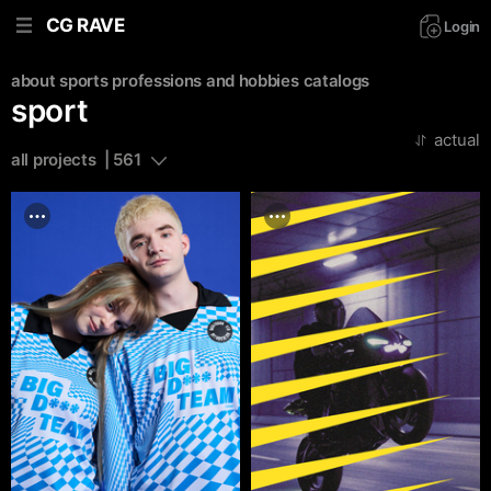
CG RAVE
Login
about sports
professions and hobbies
catalogs
sport
actual
all projects  | 561